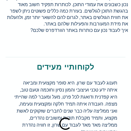
נכון כשבונים את עמודי התוכן. לכותרות תפקיד חשוב מאוד
בהגשת התוכן לגולשים. בעזרת כמה כללים פשוטים ניתן לשפר
את חווית הגולשים באתר, לגרום להם להשאר יותר זמן, ולהעלות
את מידת המעורבות והפעילות שלהם באתר.
איך לעבוד נכון עם כותרות באתר הוורדפרס שלכם?
לקוחותיי מעידים
תענוג לעבוד עם שרון. היא סופר מקצועית ומביאה
מד
איתה ידע טכני ועיצובי והמון נסיון וחוכמה וטעם טוב,
את
היא קפדנית ודואגת לכל פרט, מעל ומעבר למה שהייתי
בק
מצפה. העבודה איתה תמיד חלקה ומקצועית ונעימה,
הפ
ואני ממליצה עליה כבר שנים לחברים שזקוקים לאשת
בס
מקצוע, ותמיד מקבלת תודות ומשובים נהדרים,
את
ממליצה מאד מאד לעבוד עם שרון, זו חוויה נהדרת
בע