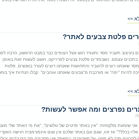
א >>
רים פלטת צבעים לאתר?
 בעיצוב תעביר מסר ותעורר רגש אצל הצופים כבר במבט הראשון, הרבה לפנ
תכנים עצמם. כשבוחרים פלטת צבעים לפרוייקט, חשוב לעשות זאת באופן
ר שאנחנו רוצים להעביר והתחושות שאנחנו רוצים לעורר באנשים. פלטת
כה להיות "יפה" או מורכבת מ"צבעים שאנחנו אוהבים". קבלו הנחיות איך בוחר
א >>
ים נפרצים ומה אפשר לעשות?
ני שומעת מלקוחות: "אין באתר פרטים של גולשים", "את מי האתר שלי מעניי
אליו בכלל?" אז זהו, שגם אם באתר שלכם אין שום אינפורמציה רגישה האקרי
ם להרוויח מכך לא מעט, על חשבונכם. במאמר אני מסבירה מה הם בדיוק יכולי