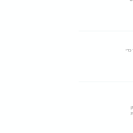
כדי
ן
ת